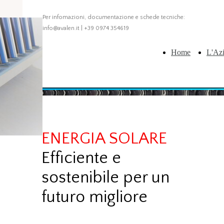
Per infomazioni, documentazione e schede tecniche:
info@avalen.it | +39 0974 354619
Home
L'Az
ENERGIA SOLARE
Efficiente e
sostenibile per un
futuro migliore